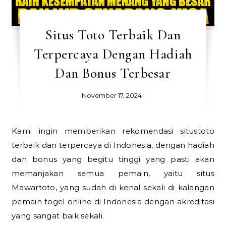
Situs Toto Terbaik Dan
Terpercaya Dengan Hadiah
Dan Bonus Terbesar
November 17, 2024
Kami ingin memberikan rekomendasi situstoto
terbaik dan terpercaya di Indonesia, dengan hadiah
dan bonus yang begitu tinggi yang pasti akan
memanjakan semua pemain, yaitu situs
Mawartoto, yang sudah di kenal sekali di kalangan
pemain togel online di Indonesia dengan akreditasi
yang sangat baik sekali.