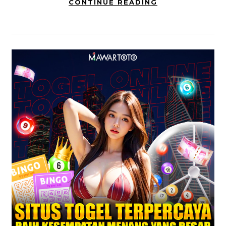
CONTINUE READING