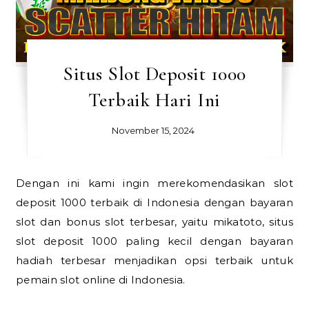
Situs Slot Deposit 1000
Terbaik Hari Ini
November 15, 2024
Dengan ini kami ingin merekomendasikan slot
deposit 1000 terbaik di Indonesia dengan bayaran
slot dan bonus slot terbesar, yaitu mikatoto, situs
slot deposit 1000 paling kecil dengan bayaran
hadiah terbesar menjadikan opsi terbaik untuk
pemain slot online di Indonesia.