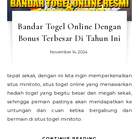
Bandar Togel Online Dengan
Bonus Terbesar Di Tahun Ini
November 14, 2024
tepat sekali, dengan ini kita ingin memperkenalkan
situs minitoto, situs togel online yang menawarkan
hadiah togel yang begitu besar dan megah sekali,
sehingga pemain pastinya akan mendapatkan ke
untungan dan cuan ketika bergabung dan
bermain di situs togel minitoto.
CONTINUE READING