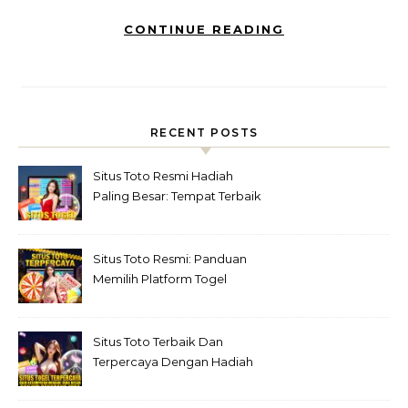
CONTINUE READING
RECENT POSTS
Situs Toto Resmi Hadiah
Paling Besar: Tempat Terbaik
untuk Raih Kemenangan
Maksimal
Situs Toto Resmi: Panduan
Memilih Platform Togel
Online Terpercaya dengan
Lisensi Resmi
Situs Toto Terbaik Dan
Terpercaya Dengan Hadiah
Dan Bonus Terbesar