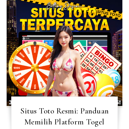
Situs Toto Resmi: Panduan
Memilih Platform Togel