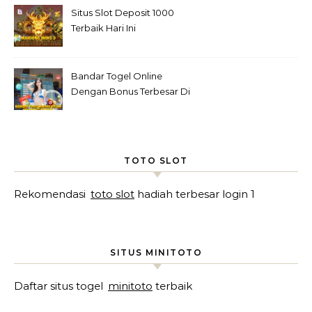
Situs Slot Deposit 1000
Terbaik Hari Ini
Bandar Togel Online
Dengan Bonus Terbesar Di
Tahun Ini
TOTO SLOT
Rekomendasi
toto slot
hadiah terbesar login 1
SITUS MINITOTO
Daftar situs togel
minitoto
terbaik