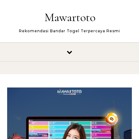
Skip to content
Mawartoto
Rekomendasi Bandar Togel Terpercaya Resmi