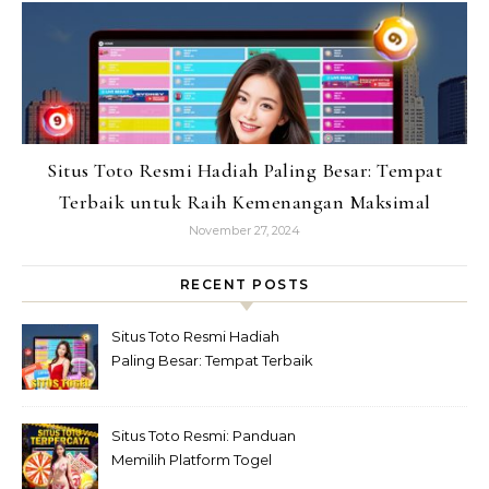
Situs Toto Resmi Hadiah Paling Besar: Tempat
Terbaik untuk Raih Kemenangan Maksimal
November 27, 2024
RECENT POSTS
Situs Toto Resmi Hadiah
Paling Besar: Tempat Terbaik
untuk Raih Kemenangan
Maksimal
Situs Toto Resmi: Panduan
Memilih Platform Togel
Online Terpercaya dengan