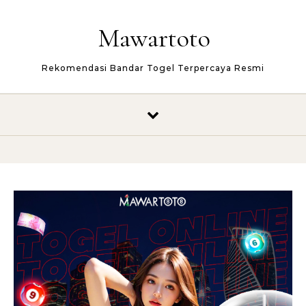
Skip to content
Mawartoto
Rekomendasi Bandar Togel Terpercaya Resmi