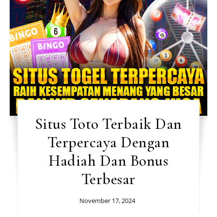
Situs Toto Terbaik Dan
Terpercaya Dengan
Hadiah Dan Bonus
Terbesar
November 17, 2024