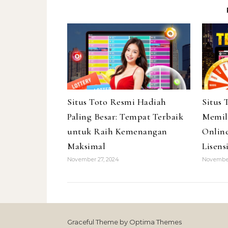
Situs Toto Resmi Hadiah
Situs 
Paling Besar: Tempat Terbaik
Memil
untuk Raih Kemenangan
Onlin
Maksimal
Lisens
November 27, 2024
November
Graceful Theme by
Optima Themes