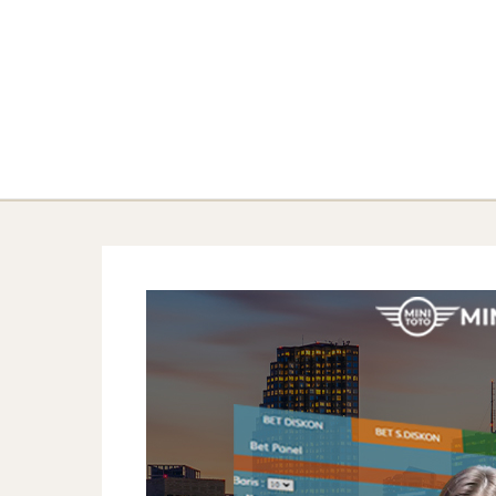
Skip to content