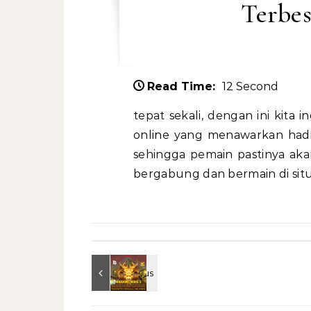
Terbes
Read Time:
12 Second
tepat sekali, dengan ini kita
online yang menawarkan hadi
sehingga pemain pastinya ak
bergabung dan bermain di situ