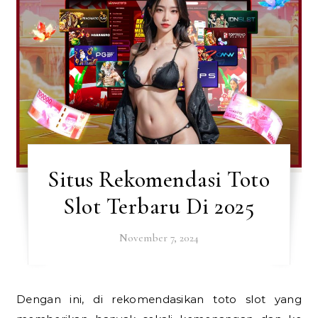
Situs Rekomendasi Toto
Slot Terbaru Di 2025
November 7, 2024
Dengan ini, di rekomendasikan toto slot yang